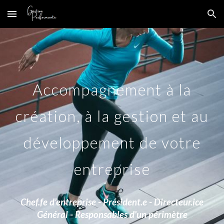
Skip to main content
Skip to navigation
Accompagnement à la
création, à la gestion et au
développement de votre
entreprise
Chef.fe d’entreprise - Président.e - Directeur.ice
Général - Responsables d'un périmètre